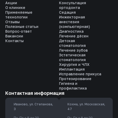
Акции
Консультация
О клинике
ортодонта
Применяемые
Седация
технологии
Инжекторная
Отзывы
анестезия
Полезные статьи
(компьютерная)
Вопрос-ответ
Диагностика
Вакансии
Лечение дёсен
Контакты
Детская
стоматология
Лечение зубов
Эстетическая
стоматология
Хирургия и ЧЛХ
Имплантация
Исправление прикуса
Протезирование
Гигиена и
профилактика
Контактная информация
Иваново, ул. Степанова,
Кохма, ул. Московская,
3
47
Пн-Пт с 8 до 20
Пн-Пт с 8 до 20